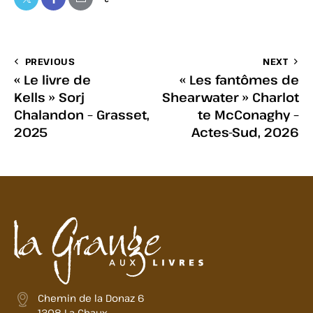
PREVIOUS
NEXT
« Le livre de
« Les fantômes de
Kells » Sorj
Shearwater » Charlot
Chalandon – Grasset,
te McConaghy –
2025
Actes-Sud, 2026
Chemin de la Donaz 6
1308 La Chaux