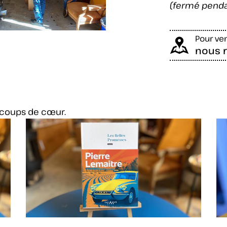
(fermé penda
Pour ven
nous r
 coups de cœur.