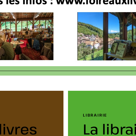
LIBRAIRIE
livres
La libr