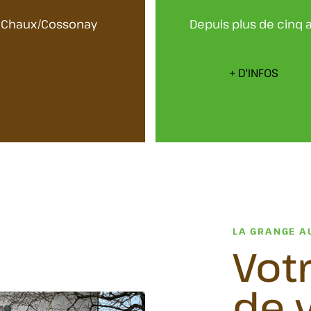
La Chaux/Cossonay
Depuis plus de cinq 
+ D'INFOS
LA GRANGE A
Votr
de v